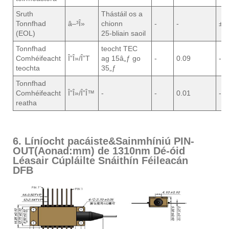
Sruth
Thástáil os a
Tonnfhad
â–³Î»
chionn
-
-
±0
(EOL)
25-bliain saoil
Tonnfhad
teocht TEC
Comhéifeacht
Î”Î»/Î”T
ag 15â„ƒ go
-
0.09
-
teochta
35„ƒ
Tonnfhad
Comhéifeacht
Î”Î»/Î”Î™
-
-
0.01
-
reatha
6. Líníocht pacáiste&Sainmhíniú PIN-
OUT(Aonad:mm) de 1310nm Dé-óid
Léasair Cúpláilte Snáithín Féileacán
DFB