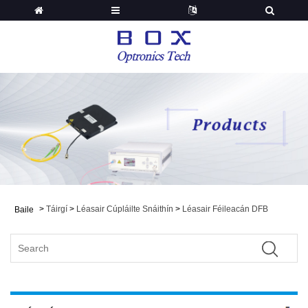
>
Táirgí
>
Léasair Cúpláilte Snáithín
>
Léasair Féileacán DFB
Baile