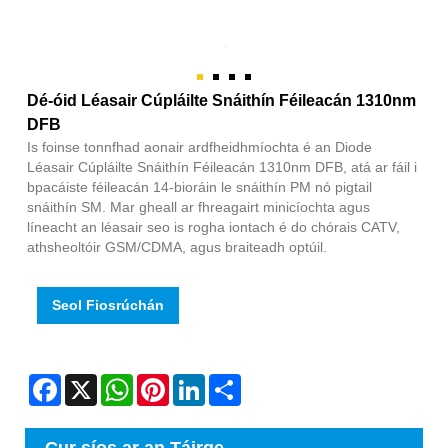
Dé-óid Léasair Cúpláilte Snáithín Féileacán 1310nm
DFB
Is foinse tonnfhad aonair ardfheidhmíochta é an Diode
Léasair Cúpláilte Snáithín Féileacán 1310nm DFB, atá ar fáil i
bpacáiste féileacán 14-bioráin le snáithín PM nó pigtail
snáithín SM. Mar gheall ar fhreagairt minicíochta agus
líneacht an léasair seo is rogha iontach é do chórais CATV,
athsheoltóir GSM/CDMA, agus braiteadh optúil.
Seol Fiosrúchán
Facebook
X
WhatsApp
Pinterest
LinkedIn
Share