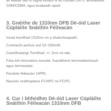
an léasair seo is rogha iontach é do chórais CATV, athsheoltóir
GSM/CDMA, agus braiteadh optúil.
3. Gnéithe de 1310nm DFB Dé-óid Laser
Cúpláilte Snáithín Féileacán
Ionad tonnfhad 1310nm nó a shaincheapadh;
Cumhacht aschuir ard 10~100mW;
Caoinfhulaingt Tonnfhad: +/- 2nm nó eile;
Fóta-óid mhonatóra ionsuite, fuaraitheoir teirmealeictreach
agus teirmeastar;
Pacáiste féileacán 14PIN;
Nascóirí snáthoptaice FC/APC nó FC/PC.
4. Cur i bhfeidhm Dé-óid Laser Cúpláilte
Snáithín Féileacán 1310nm DFB