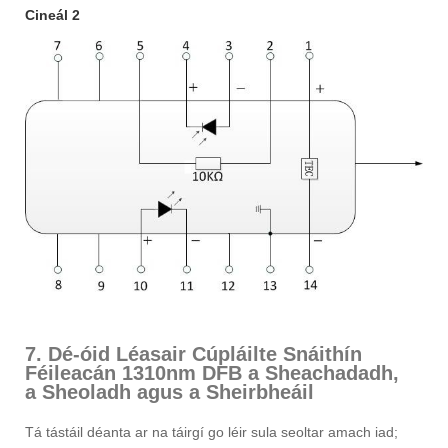
Cineál 2
7. Dé-óid Léasair Cúpláilte Snáithín
Féileacán 1310nm DFB a Sheachadadh,
a Sheoladh agus a Sheirbheáil
Tá tástáil déanta ar na táirgí go léir sula seoltar amach iad;