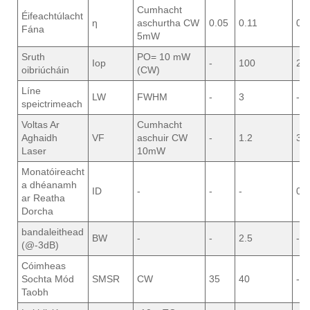
Cumhacht
Éifeachtúlacht
ƞ
aschurtha CW
0.05
0.11
0.2
Fána
5mW
Sruth
PO= 10 mW
Iop
-
100
20
oibriúcháin
(CW)
Líne
LW
FWHM
-
3
-
speictrimeach
Voltas Ar
Cumhacht
Aghaidh
VF
aschuir CW
-
1.2
3.0
Laser
10mW
Monatóireacht
a dhéanamh
ID
-
-
-
0.1
ar Reatha
Dorcha
bandaleithead
BW
-
-
2.5
-
(@-3dB)
Cóimheas
Sochta Mód
SMSR
CW
35
40
-
Taobh