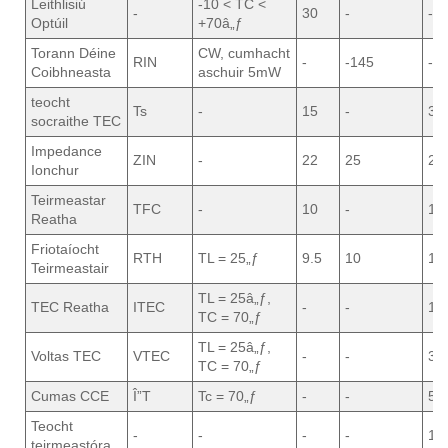
Leithlisiú
-10 < TC <
-
30
-
-
Optúil
+70â„ƒ
Torann Déine
CW, cumhacht
RIN
-
-145
-
Coibhneasta
aschuir 5mW
teocht
Ts
-
15
-
35
socraithe TEC
Impedance
ZIN
-
22
25
28
Ionchur
Teirmeastar
TFC
-
10
-
10
Reatha
Friotaíocht
RTH
TL = 25„ƒ
9.5
10
10
Teirmeastair
TL = 25â„ƒ,
TEC Reatha
ITEC
-
-
1.5
TC = 70„ƒ
TL = 25â„ƒ,
Voltas TEC
VTEC
-
-
3.5
TC = 70„ƒ
Cumas CCE
Î”T
Tc = 70„ƒ
-
-
50
Teocht
-
-
-
-
10
teirmeastóra