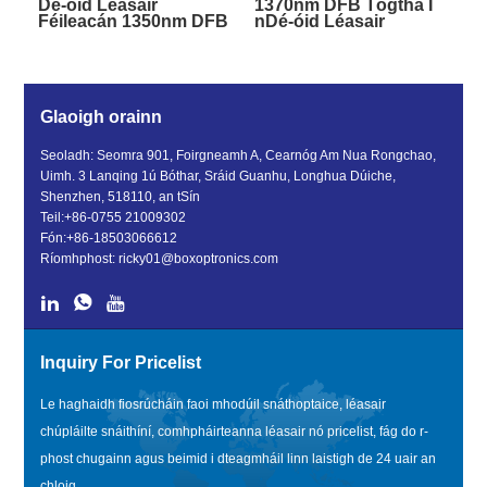
Dé-óid Léasair
1370nm DFB Tógtha I
Féileacán 1350nm DFB
nDé-óid Léasair
Féileacán Isolator
Glaoigh orainn
Seoladh: Seomra 901, Foirgneamh A, Cearnóg Am Nua Rongchao,
Uimh. 3 Lanqing 1ú Bóthar, Sráid Guanhu, Longhua Dúiche,
Shenzhen, 518110, an tSín
Teil:
+86-0755 21009302
Fón:
+86-18503066612
Ríomhphost:
ricky01@boxoptronics.com
Inquiry For Pricelist
Le haghaidh fiosrúcháin faoi mhodúil snáthoptaice, léasair
chúpláilte snáithíní, comhpháirteanna léasair nó pricelist, fág do r-
phost chugainn agus beimid i dteagmháil linn laistigh de 24 uair an
chloig.