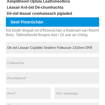
Aimplitheoirí Optúla Leathsheoltóra
Léasair Ard-óid Dé-chumhachta
Dé-óid léasair comhaiseach pigtailed
Seol Fiosrúchán
Ná bíodh drogall ort d’fhiosrúchán a thabhairt san fhoirm
thíos. Tabharfaimid freagra duit i 24 uair an chloig.