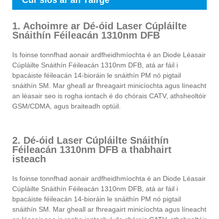
Cur síos ar an Táirge
1. Achoimre ar Dé-óid Laser Cúpláilte
Snáithín Féileacán 1310nm DFB
Is foinse tonnfhad aonair ardfheidhmíochta é an Diode Léasair
Cúpláilte Snáithín Féileacán 1310nm DFB, atá ar fáil i
bpacáiste féileacán 14-bioráin le snáithín PM nó pigtail
snáithín SM. Mar gheall ar fhreagairt minicíochta agus líneacht
an léasair seo is rogha iontach é do chórais CATV, athsheoltóir
GSM/CDMA, agus braiteadh optúil.
2. Dé-óid Laser Cúpláilte Snáithín
Féileacán 1310nm DFB a thabhairt
isteach
Is foinse tonnfhad aonair ardfheidhmíochta é an Diode Léasair
Cúpláilte Snáithín Féileacán 1310nm DFB, atá ar fáil i
bpacáiste féileacán 14-bioráin le snáithín PM nó pigtail
snáithín SM. Mar gheall ar fhreagairt minicíochta agus líneacht