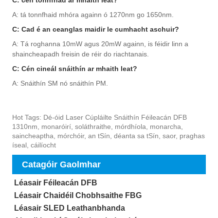
C: cén tonnfhad ar mhaith leat?
A: tá tonnfhaid mhóra againn ó 1270nm go 1650nm.
C: Cad é an ceanglas maidir le cumhacht aschuir?
A: Tá roghanna 10mW agus 20mW againn, is féidir linn a
shaincheapadh freisin de réir do riachtanais.
C: Cén cineál snáithín ar mhaith leat?
A: Snáithín SM nó snáithín PM.
Hot Tags: Dé-óid Laser Cúpláilte Snáithín Féileacán DFB
1310nm, monaróirí, soláthraithe, mórdhíola, monarcha,
saincheaptha, mórchóir, an tSín, déanta sa tSín, saor, praghas
íseal, cáilíocht
Catagóir Gaolmhar
Léasair Féileacán DFB
Léasair Chaidéil Chobhsaithe FBG
Léasair SLED Leathanbhanda