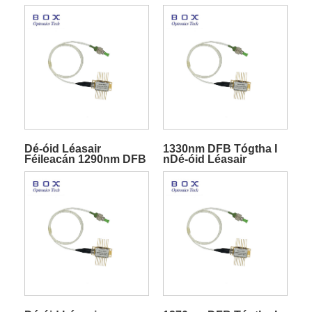
10mW DFB Le TEC Le
10mW
haghaidh
Teileachumarsáide
Dé-óid Léasair
1330nm DFB Tógtha I
Féileacán 1290nm DFB
nDé-óid Léasair
10mW
Féileacán CCE