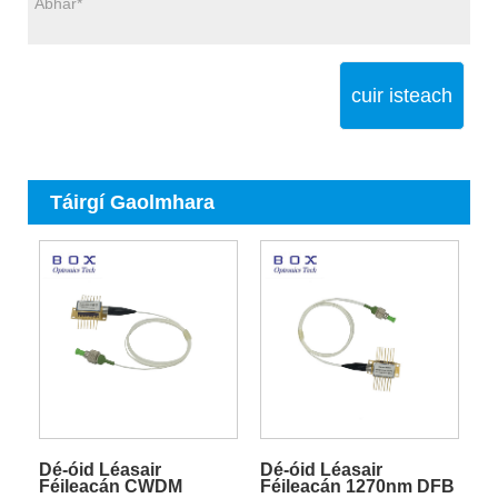
cuir isteach
Táirgí Gaolmhara
Dé-óid Léasair
Dé-óid Léasair
Féileacán CWDM
Féileacán 1270nm DFB