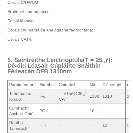
Córais C/DWDM;
Braiteoirí snáthoptaice;
Foinsí léasair;
Córais chumarsáide analógacha fadrochtana;
Córais CATV.
5. Saintréithe Leictrioptúla(T = 25„ƒ):
Dé-óid Léasair Cúpláilte Snáithín
Féileacán DFB 1310nm
Paraiméadar
Siombail
Coinníoll
Min.
Clóscríobh.
ua
Tonnfhad an
TL=15ï½ž35„ƒ
Î»c
1308
1310
13
Ionaid
CW
Cumhacht
PO
-
10
-
-
Aschuir Optúil
Reatha
ITH
-
-
10
35
Tairseach