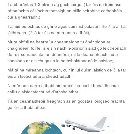
Tá bharántas 1-3 bliana ag gach táirge. (Tar éis na tréimhse
ráthaíochta cáilíochta thosaigh an táille seirbhíse cothabhála
cuí a ghearradh.)
Táimid buíoch as do ghnó agus cuirimid polasaí fillte 7 lá ar fáil
láithreach. (7 lá tar éis na míreanna a fháil);
Mura bhfuil na hearraí a cheannaíonn tú ónár siopa ar
chaighdeán foirfe, is é sin nach n-oibríonn siad go leictreonach
de réir sonraíochtaí an déantóra, níl le déanamh ach iad a
sheoladh ar ais chugainn le hathsholáthar nó le haisíoc;
Má tá na míreanna lochtach, cuir in iúl dúinn laistigh de 3 lá tar
éis an tseachadta a sheachadadh;
Ní mór aon earra a thabhairt ar ais ina riocht bunaidh chun
cáiliú d’aisíocaíocht nó d’athsholáthar;
Tá an ceannaitheoir freagrach as an gcostas loingseoireachta
go léir a thabhaítear.