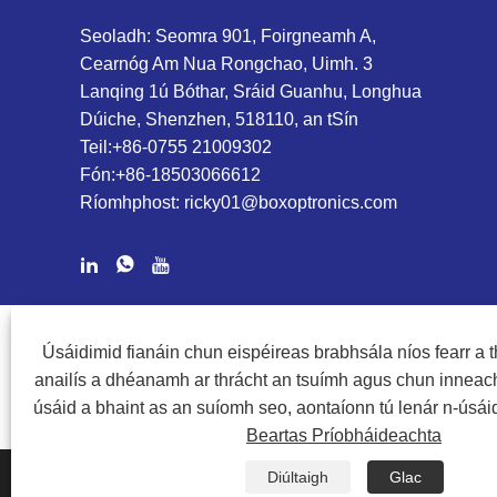
Seoladh: Seomra 901, Foirgneamh A,
Cearnóg Am Nua Rongchao, Uimh. 3
Lanqing 1ú Bóthar, Sráid Guanhu, Longhua
Dúiche, Shenzhen, 518110, an tSín
Teil:
+86-0755 21009302
Fón:
+86-18503066612
Ríomhphost:
ricky01@boxoptronics.com
CÓIPCHEART @ 2020 SHENZHEN BOX OPTRONICS TECHNOLOGY 
Úsáidimid fianáin chun eispéireas brabhsála níos fearr a th
anailís a dhéanamh ar thrácht an tsuímh agus chun inneach
úsáid a bhaint as an suíomh seo, aontaíonn tú lenár n-úsáid
Beartas Príobháideachta
Diúltaigh
Glac