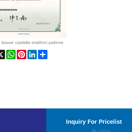
 léasair cúpláilte snáithíní paitinne
cebook
X
WhatsApp
Pinterest
LinkedIn
Share
Inquiry For Pricelist