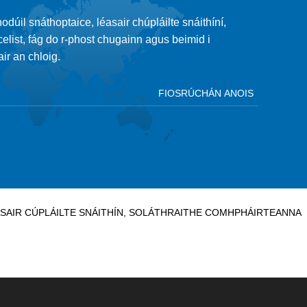
dúil snáthoptaice, léasair chúpláilte snáithíní,
elist, fág do r-phost chugainn agus beimid i
ir an chloig.
ASAIR CÚPLÁILTE SNÁITHÍN, SOLÁTHRAITHE COMHPHÁIRTEANNA