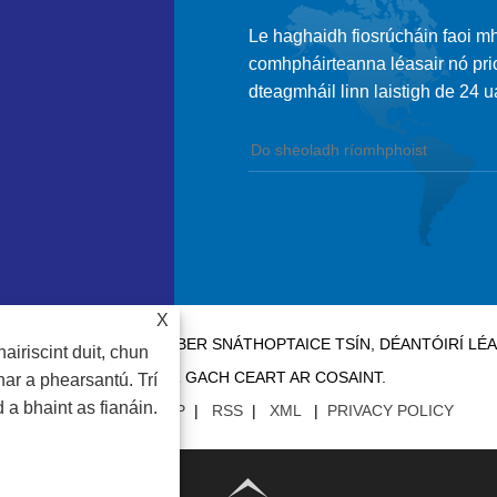
Le haghaidh fiosrúcháin faoi mho
comhpháirteanna léasair nó pric
dteagmháil linn laistigh de 24 ua
X
CO., LTD - MODÚIL FIBER SNÁTHOPTAICE TSÍN, DÉANTÓIRÍ LÉ
airiscint duit, chun
LÉASAIR GACH CEART AR COSAINT.
ar a phearsantú. Trí
 a bhaint as fianáin.
NAISC
|
SITEMAP
|
RSS
|
XML
|
PRIVACY POLICY