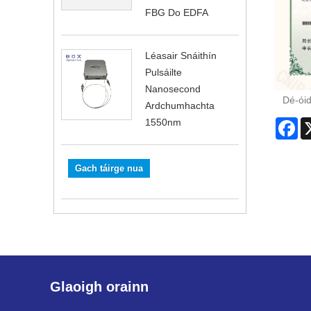
FBG Do EDFA
Léasair Snáithín
Pulsáilte
Nanosecond
Dé-óid
Ardchumhachta
1550nm
Fa
Gach táirge nua
Glaoigh orainn