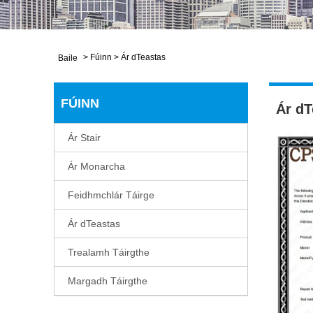
>
Fúinn
>
Ár dTeastas
Baile
FÚINN
Ár dT
Ár Stair
Ár Monarcha
Feidhmchlár Táirge
Ár dTeastas
Trealamh Táirgthe
Margadh Táirgthe