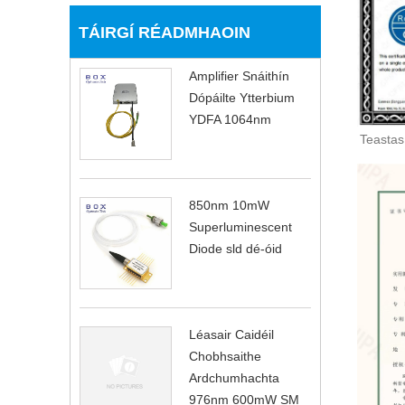
TÁIRGÍ RÉADMHAOIN
Amplifier Snáithín
Dópáilte Ytterbium
YDFA 1064nm
Teastas
850nm 10mW
Superluminescent
Diode sld dé-óid
Léasair Caidéil
Chobhsaithe
Ardchumhachta
976nm 600mW SM