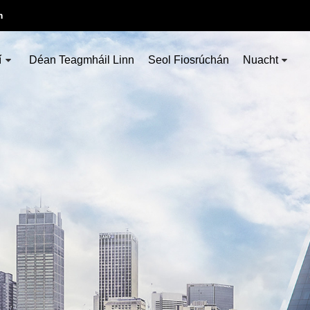
m
í
Déan Teagmháil Linn
Seol Fiosrúchán
Nuacht