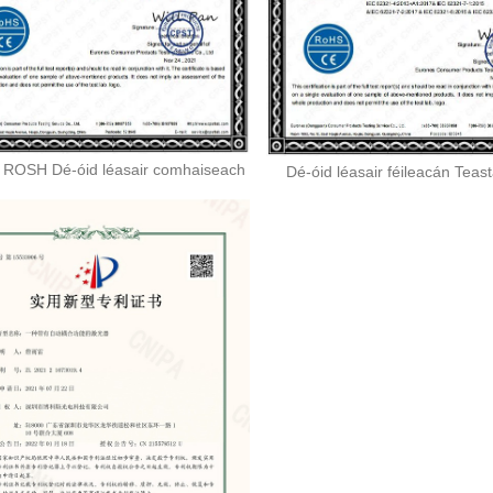
 ROSH Dé-óid léasair comhaiseach
Dé-óid léasair féileacán Tea