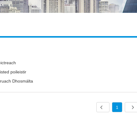
ictreach
sted poileistir
ruach Dhosmálta
1