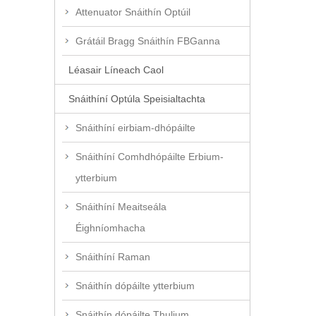
Attenuator Snáithín Optúil
Grátáil Bragg Snáithín FBGanna
Léasair Líneach Caol
Snáithíní Optúla Speisialtachta
Snáithíní eirbiam-dhópáilte
Snáithíní Comhdhópáilte Erbium-
ytterbium
Snáithíní Meaitseála
Éighníomhacha
Snáithíní Raman
Snáithín dópáilte ytterbium
Snáithín dópáilte Thulium