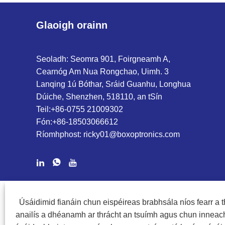
Glaoigh orainn
Seoladh: Seomra 901, Foirgneamh A,
Cearnóg Am Nua Rongchao, Uimh. 3
Lanqing 1ú Bóthar, Sráid Guanhu, Longhua
Dúiche, Shenzhen, 518110, an tSín
Teil:
+86-0755 21009302
Fón:
+86-18503066612
Ríomhphost:
ricky01@boxoptronics.com
CÓIPCHEART @ 2020 SHENZHEN BOX OPTRONICS TECHNOLOGY 
Úsáidimid fianáin chun eispéireas brabhsála níos fearr a th
anailís a dhéanamh ar thrácht an tsuímh agus chun inneach