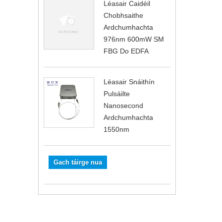
Léasair Caidéil
Chobhsaithe
Ardchumhachta
976nm 600mW SM
FBG Do EDFA
Léasair Snáithín
Pulsáilte
Nanosecond
Ardchumhachta
1550nm
Gach táirge nua