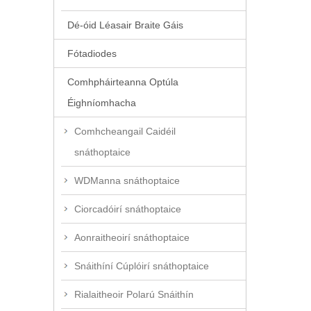
Dé-óid Léasair Braite Gáis
Fótadiodes
Comhpháirteanna Optúla
Éighníomhacha
Comhcheangail Caidéil
snáthoptaice
WDManna snáthoptaice
Ciorcadóirí snáthoptaice
Aonraitheoirí snáthoptaice
Snáithíní Cúplóirí snáthoptaice
Rialaitheoir Polarú Snáithín