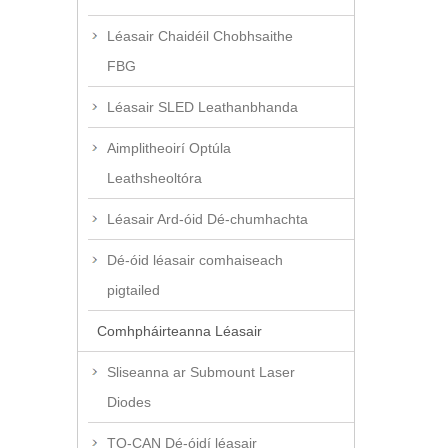
Léasair Chaidéil Chobhsaithe
FBG
Léasair SLED Leathanbhanda
Aimplitheoirí Optúla
Leathsheoltóra
Léasair Ard-óid Dé-chumhachta
Dé-óid léasair comhaiseach
pigtailed
Comhpháirteanna Léasair
Sliseanna ar Submount Laser
Diodes
TO-CAN Dé-óidí léasair