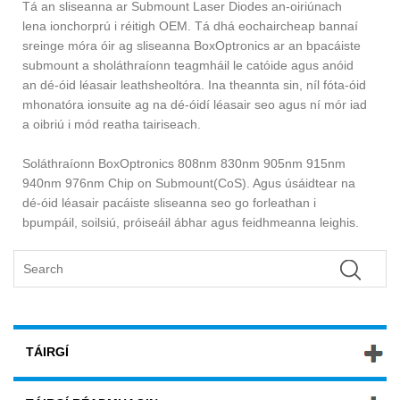
Tá an sliseanna ar Submount Laser Diodes an-oiriúnach
lena ionchorprú i réitigh OEM. Tá dhá eochaircheap bannaí
sreinge móra óir ag sliseanna BoxOptronics ar an bpacáiste
submount a sholáthraíonn teagmháil le catóide agus anóid
an dé-óid léasair leathsheoltóra. Ina theannta sin, níl fóta-óid
mhonatóra ionsuite ag na dé-óidí léasair seo agus ní mór iad
a oibriú i mód reatha tairiseach.
Soláthraíonn BoxOptronics 808nm 830nm 905nm 915nm
940nm 976nm Chip on Submount(CoS). Agus úsáidtear na
dé-óid léasair pacáiste sliseanna seo go forleathan i
bpumpáil, soilsiú, próiseáil ábhar agus feidhmeanna leighis.
TÁIRGÍ