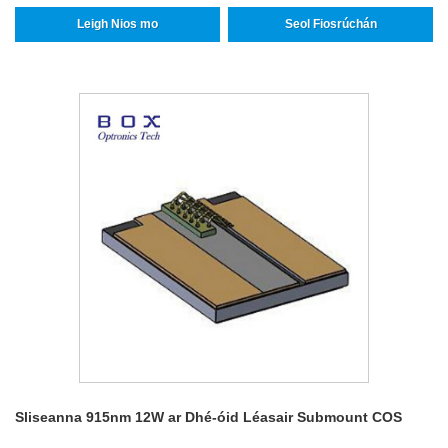
Leigh Nios mo
Seol Fiosrúchán
Sliseanna 915nm 12W ar Dhé-óid Léasair Submount COS