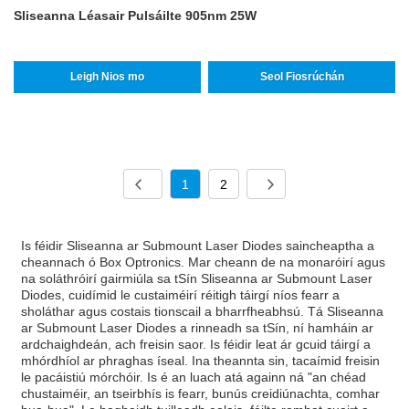
Sliseanna Léasair Pulsáilte 905nm 25W
Leigh Nios mo
Seol Fiosrúchán
1
2
Is féidir Sliseanna ar Submount Laser Diodes saincheaptha a
cheannach ó Box Optronics. Mar cheann de na monaróirí agus
na soláthróirí gairmiúla sa tSín Sliseanna ar Submount Laser
Diodes, cuidímid le custaiméirí réitigh táirgí níos fearr a
sholáthar agus costais tionscail a bharrfheabhsú. Tá Sliseanna
ar Submount Laser Diodes a rinneadh sa tSín, ní hamháin ar
ardchaighdeán, ach freisin saor. Is féidir leat ár gcuid táirgí a
mhórdhíol ar phraghas íseal. Ina theannta sin, tacaímid freisin
le pacáistiú mórchóir. Is é an luach atá againn ná "an chéad
chustaiméir, an tseirbhís is fearr, bunús creidiúnachta, comhar