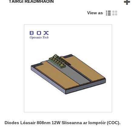
TÁIRGÍ RÉADMHAOIN
View as
Diodes Léasair 808nm 12W Sliseanna ar Iompróir (COC).