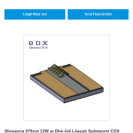
Leigh Nios mo
Seol Fiosrúchán
Sliseanna 976nm 12W ar Dhé-óid Léasair Submount COS