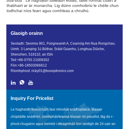
bua-bua". Le haghaidh tuilleadh eolais, fáilte romhat cuairt a
thabhairt ar ár monarcha. Lig dúinn comhoibriú le chéile chun
todhchaí níos fearr agus comhleas a chruthú.
Glaoigh orainn
Seoladh: Seomra 901, Foirgneamh A, Cearnóg Am Nua Rongchao,
Uimh. 3 Lanqing 1ú Bóthar, Sráid Guanhu, Longhua Dúiche,
Shenzhen, 518110, an tSín
Teil:
+86-0755 21009302
Fón:
+86-18503066612
Ríomhphost:
ricky01@boxoptronics.com
Inquiry For Pricelist
Le haghaidh fiosrúcháin faoi mhodúil snáthoptaice, léasair
chúpláilte snáithíní, comhpháirteanna léasair nó pricelist, fág do r-
phost chugainn agus beimid i dteagmháil linn laistigh de 24 uair an