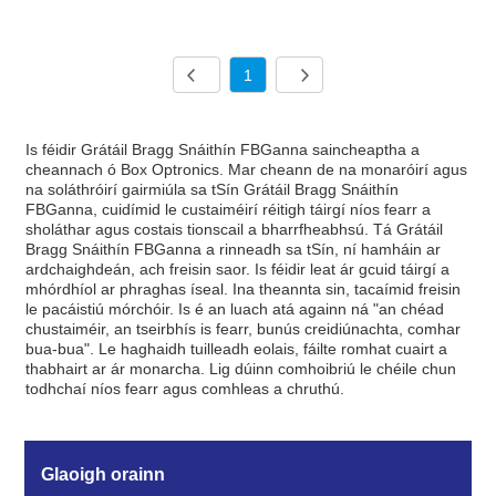
1
Is féidir Grátáil Bragg Snáithín FBGanna saincheaptha a
cheannach ó Box Optronics. Mar cheann de na monaróirí agus
na soláthróirí gairmiúla sa tSín Grátáil Bragg Snáithín
FBGanna, cuidímid le custaiméirí réitigh táirgí níos fearr a
sholáthar agus costais tionscail a bharrfheabhsú. Tá Grátáil
Bragg Snáithín FBGanna a rinneadh sa tSín, ní hamháin ar
ardchaighdeán, ach freisin saor. Is féidir leat ár gcuid táirgí a
mhórdhíol ar phraghas íseal. Ina theannta sin, tacaímid freisin
le pacáistiú mórchóir. Is é an luach atá againn ná "an chéad
chustaiméir, an tseirbhís is fearr, bunús creidiúnachta, comhar
bua-bua". Le haghaidh tuilleadh eolais, fáilte romhat cuairt a
thabhairt ar ár monarcha. Lig dúinn comhoibriú le chéile chun
todhchaí níos fearr agus comhleas a chruthú.
Glaoigh orainn