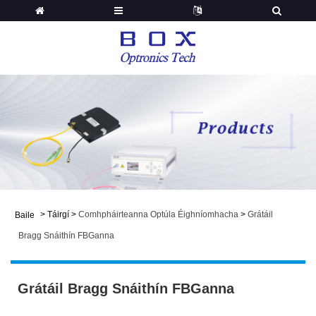
>
Táirgí
>
Comhpháirteanna Optúla Éighníomhacha
>
Grátáil
Baile
Bragg Snáithín FBGanna
Grátáil Bragg Snáithín FBGanna