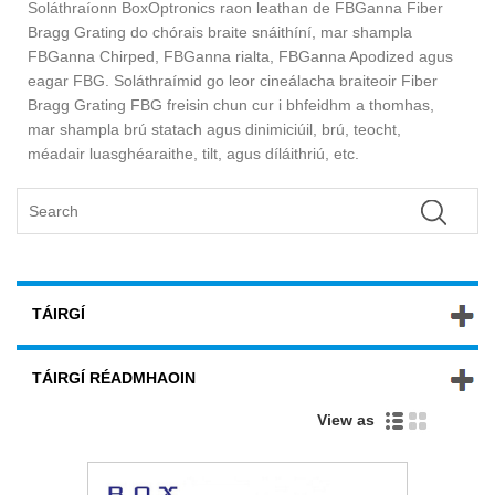
Soláthraíonn BoxOptronics raon leathan de FBGanna Fiber
Bragg Grating do chórais braite snáithíní, mar shampla
FBGanna Chirped, FBGanna rialta, FBGanna Apodized agus
eagar FBG. Soláthraímid go leor cineálacha braiteoir Fiber
Bragg Grating FBG freisin chun cur i bhfeidhm a thomhas,
mar shampla brú statach agus dinimiciúil, brú, teocht,
méadair luasghéaraithe, tilt, agus díláithriú, etc.
TÁIRGÍ
TÁIRGÍ RÉADMHAOIN
View as