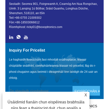
Seoladh: Seomra 901, Foirgneamh A, Cearnóg Am Nua Rongchao,
Uimh. 3 Lanqing 1ú Bóthar, Sráid Guanhu, Longhua Dúiche,
Shenzhen, 518110, an tSín
Teil:
+86-0755 21009302
Fón:
+86-18503066612
Ríomhphost:
ricky01@boxoptronics.com
Inquiry For Pricelist
Le haghaidh fiosrúcháin faoi mhodúil snáthoptaice, léasair
chúpláilte snáithíní, comhpháirteanna léasair nó pricelist, fág do r-
phost chugainn agus beimid i dteagmháil linn laistigh de 24 uair an
chloig.
X
Úsáidimid fianáin chun eispéireas brabhsála
CÓIPCHEART @ 2020 SHENZHEN BOX OPTRONICS
níos fearr a thairiscint duit, chun anailís a