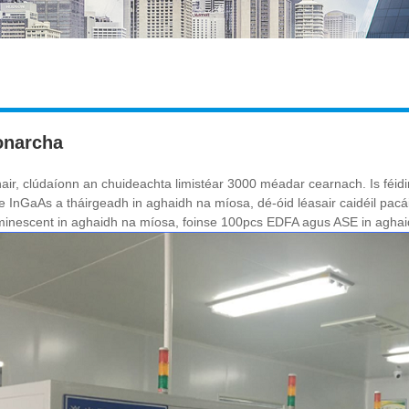
onarcha
hair, clúdaíonn an chuideachta limistéar 3000 méadar cearnach. Is féid
e InGaAs a tháirgeadh in aghaidh na míosa, dé-óid léasair caidéil pacá
minescent in aghaidh na míosa, foinse 100pcs EDFA agus ASE in aghai