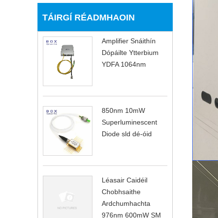
TÁIRGÍ RÉADMHAOIN
Amplifier Snáithín
Dópáilte Ytterbium
YDFA 1064nm
850nm 10mW
Superluminescent
Diode sld dé-óid
Léasair Caidéil
Chobhsaithe
Ardchumhachta
976nm 600mW SM