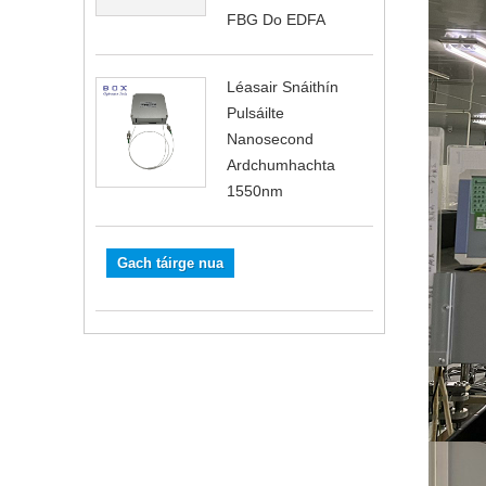
FBG Do EDFA
Léasair Snáithín
Pulsáilte
Nanosecond
Ardchumhachta
1550nm
Gach táirge nua