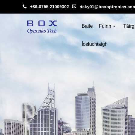
+86-0755 21009302
ricky01@boxoptronics.co
Baile
Fúinn
Táirg
Íosluchtaigh