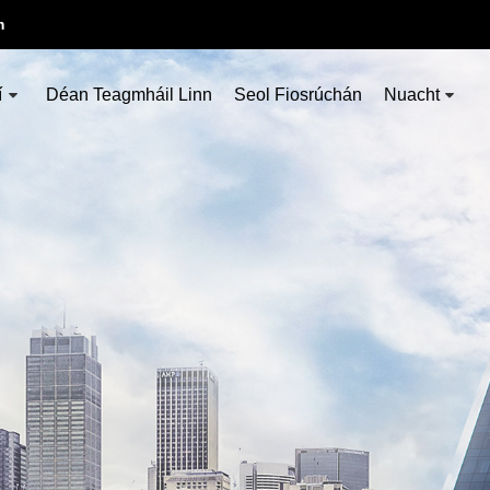
m
í
Déan Teagmháil Linn
Seol Fiosrúchán
Nuacht