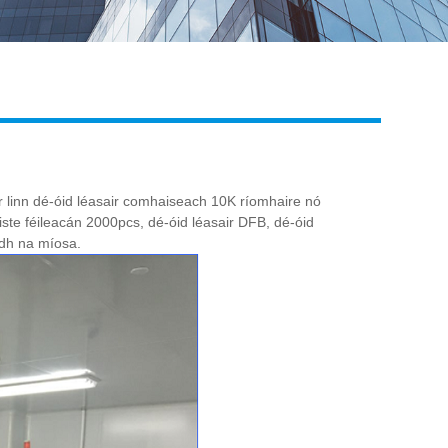
Live
ir linn dé-óid léasair comhaiseach 10K ríomhaire nó
iste féileacán 2000pcs, dé-óid léasair DFB, dé-óid
dh na míosa.