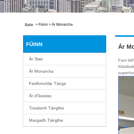
>
Fúinn
>
Ár Monarcha
Baile
FÚINN
Ár M
Ár Stair
Faoi lát
fótadiod
Ár Monarcha
superlu
Feidhmchlár Táirge
Ár dTeastas
Trealamh Táirgthe
Margadh Táirgthe