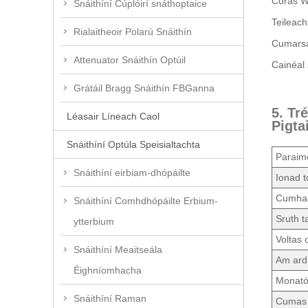
Córas 
Snáithíní Cúplóirí snáthoptaice
Teileac
Rialaitheoir Polarú Snáithín
Cumarsá
Attenuator Snáithín Optúil
Cainéal 
Grátáil Bragg Snáithín FBGanna
5. Tr
Léasair Líneach Caol
Pigta
Snáithíní Optúla Speisialtachta
Paraim
Snáithíní eirbiam-dhópáilte
Ionad 
Cumhach
Snáithíní Comhdhópáilte Erbium-
Sruth ta
ytterbium
Voltas 
Snáithíní Meaitseála
Am ard
Éighníomhacha
Monató
Snáithíní Raman
Cumas