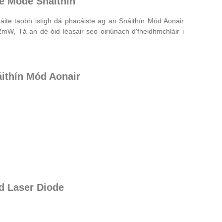
e Mode Snáithín
áite taobh istigh dá phacáiste ag an Snáithín Mód Aonair
W, Tá an dé-óid léasair seo oiriúnach d'fheidhmchláir i
áithín Mód Aonair
d Laser Diode