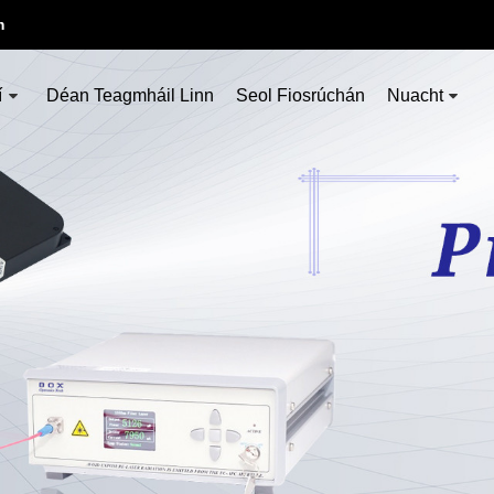
m
í
Déan Teagmháil Linn
Seol Fiosrúchán
Nuacht