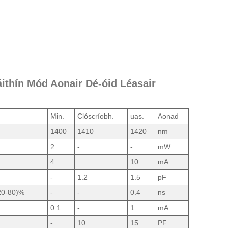
áithín Mód Aonair Dé-óid Léasair
Min.
Clóscríobh.
uas.
Aonad
1400
1410
1420
nm
2
-
-
mW
4
10
mA
-
1.2
1.5
pF
20-80)%
-
-
0.4
ns
0.1
-
1
mA
-
10
15
PF