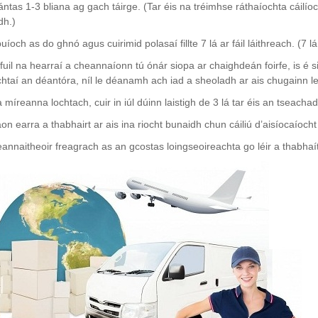
ntas 1-3 bliana ag gach táirge. (Tar éis na tréimhse ráthaíochta cáilíoc
dh.)
uíoch as do ghnó agus cuirimid polasaí fillte 7 lá ar fáil láithreach. (7 lá
uil na hearraí a cheannaíonn tú ónár siopa ar chaighdeán foirfe, is é s
htaí an déantóra, níl le déanamh ach iad a sheoladh ar ais chugainn le
 míreanna lochtach, cuir in iúl dúinn laistigh de 3 lá tar éis an tseach
on earra a thabhairt ar ais ina riocht bunaidh chun cáiliú d’aisíocaíocht
annaitheoir freagrach as an gcostas loingseoireachta go léir a thabhaí