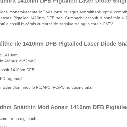
amhrá 1410nm DFB Pigtailed Laser Diode Singl
iode monatóireachta InGaAs ionsuite agus aonraitheoir optúil comhth
Léasair Pigtailed 1410nm DFB seo. Cumhacht aschuir ó shnáithín > 2m
optúla cosúil le córais cumarsáide soghluaiste agus córais CATV.
éithe de 1410nm DFB Pigtailed Laser Diode Sn
d 1410nm;
t Aschuir ï¼ž2mW;
léasair 1410nm DFB;
i PD roghnach;
Snáithín Aonmhód le FC/APC, FC/PC nó daoine eile;
idhm Snáithín Mód Aonair 1410nm DFB Pigtaile
comhartha digiteach;