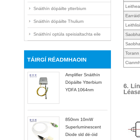
Leithea
Snáithín dópáilte ytterbium
Earráid
Snáithín dópáilte Thulium
Leithlis
Snáithíní optúla speisialtachta eile
Saobha
Saobha
Torann
TÁIRGÍ RÉADMHAOIN
Cianmh
Amplifier Snáithín
Dópáilte Ytterbium
6. Lí
YDFA 1064nm
Léasa
850nm 10mW
Superluminescent
Diode sld dé-óid