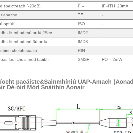
d speictreach (-20dB)
Î”Î»
IF=ITH+20mA
 rianaithe
TE
-
iú optúil
ISO
-
dh idir-mhodhnú ordú 2Sec
IMD2
-
dh idir-mhodhnú 3ú ordú
IMD3
-
 déine choibhneasta
RIN
-
eas faoi chois mód taoibh
SMSR
PO = 2mW
níocht pacáiste&Sainmhíniú UAP-Amach (Aona
ir Dé-óid Mód Snáithín Aonair