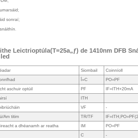
WDM;
humarsáid;
id sonraí;
snáithín.
éithe Leictrioptúla(T=25a„ƒ) de 1410nm DFB Sn
iled
éadar
Siombail
Coinníoll
tonnfhad
Î»C
PO=PF
t aschuir optúil
PF
IF=ITH+20mA
irsí
ITH
oibriúcháin
VF
-
ú/Am titim
TR/TF
IF=ITH,PO=PF(
ireacht a dhéanamh ar reatha
IM
PO=PF
C
-