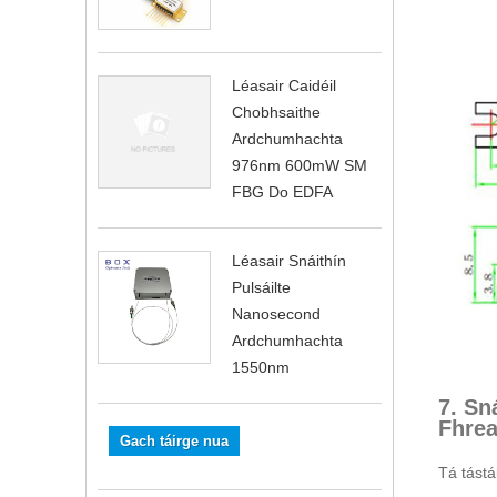
Léasair Caidéil
Chobhsaithe
Ardchumhachta
976nm 600mW SM
FBG Do EDFA
Léasair Snáithín
Pulsáilte
Nanosecond
Ardchumhachta
1550nm
7. Sn
Fhre
Gach táirge nua
Tá tástá