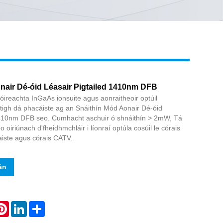
Live
nair Dé-óid Léasair Pigtailed 1410nm DFB
ireachta InGaAs ionsuite agus aonraitheoir optúil
tigh dá phacáiste ag an Snáithín Mód Aonair Dé-óid
1410nm DFB seo. Cumhacht aschuir ó shnáithín > 2mW, Tá
o oiriúnach d'fheidhmchláir i líonraí optúla cosúil le córais
iste agus córais CATV.
án
atsApp
Pinterest
LinkedIn
Share