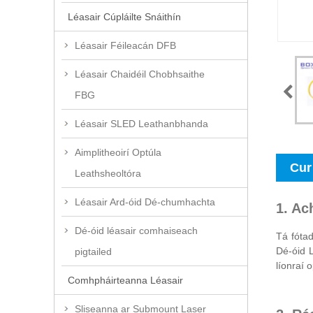
Léasair Cúpláilte Snáithín
Léasair Féileacán DFB
Léasair Chaidéil Chobhsaithe
FBG
Léasair SLED Leathanbhanda
Aimplitheoirí Optúla
Cur
Leathsheoltóra
Léasair Ard-óid Dé-chumhachta
1. Ac
Dé-óid léasair comhaiseach
Tá fótad
Dé-óid 
pigtailed
líonraí 
Comhpháirteanna Léasair
Sliseanna ar Submount Laser