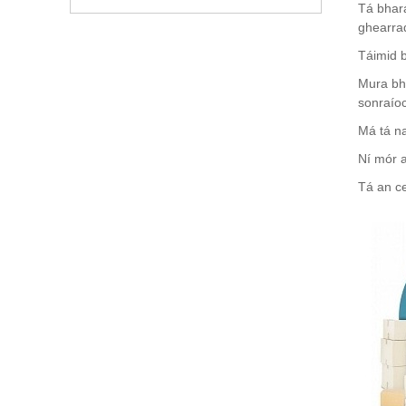
Tá bhará
ghearra
Táimid b
Mura bhf
sonraíoc
Má tá na
Ní mór a
Tá an ce