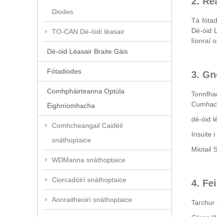
2. Ré
Diodes
Tá fótad
Dé-óid 
TO-CAN Dé-óidí léasair
líonraí 
Dé-óid Léasair Braite Gáis
Fótadiodes
3. Gn
Comhpháirteanna Optúla
Tonnfha
Cumhach
Éighníomhacha
dé-óid 
Comhcheangail Caidéil
Insuite 
snáthoptaice
Miotail 
WDManna snáthoptaice
Ciorcadóirí snáthoptaice
4. Fe
Aonraitheoirí snáthoptaice
Tarchur 