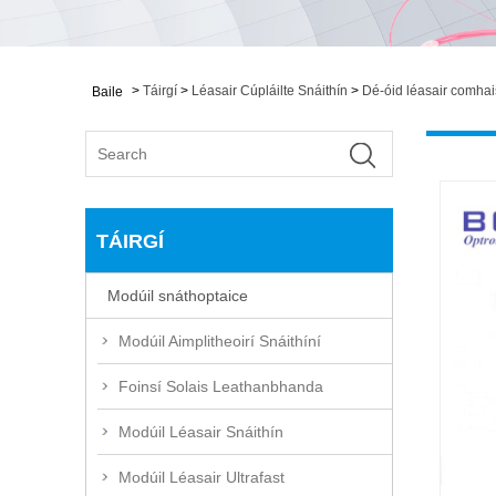
>
Táirgí
>
Léasair Cúpláilte Snáithín
>
Dé-óid léasair comhai
Baile
TÁIRGÍ
Modúil snáthoptaice
Modúil Aimplitheoirí Snáithíní
Foinsí Solais Leathanbhanda
Modúil Léasair Snáithín
Modúil Léasair Ultrafast