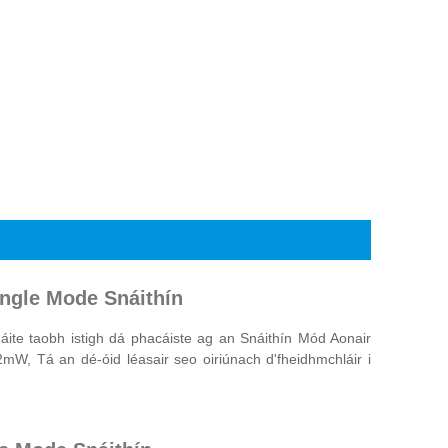
ingle Mode Snáithín
áite taobh istigh dá phacáiste ag an Snáithín Mód Aonair
W, Tá an dé-óid léasair seo oiriúnach d'fheidhmchláir i