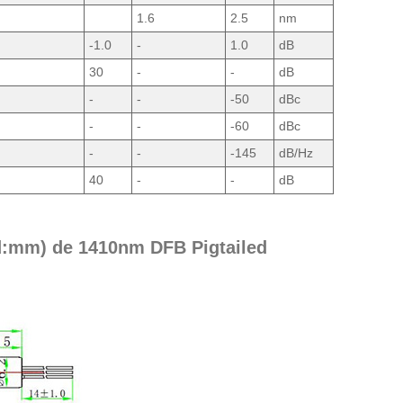
1.6
2.5
nm
-1.0
-
1.0
dB
30
-
-
dB
-
-
-50
dBc
-
-
-60
dBc
-
-
-145
dB/Hz
40
-
-
dB
d:mm) de 1410nm DFB Pigtailed