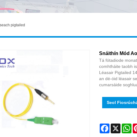
seach pigtailed
Snáithín Mód Ao
Tá fótadiode monató
comhtháite taobh is
Léasair Pigtailed 
an dé-óid léasair se
cumarsáide soghlua
Seol Fiosrúch
Facebook
X
Wh