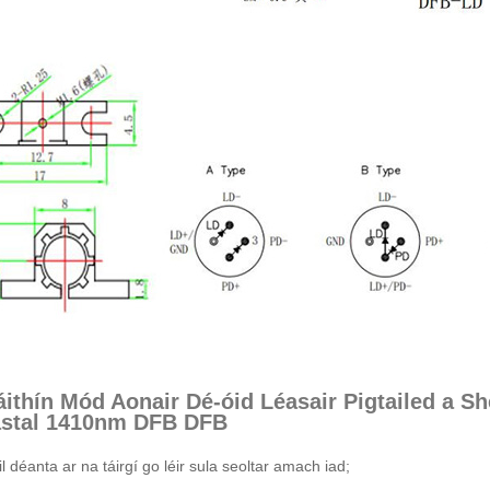
áithín Mód Aonair Dé-óid Léasair Pigtailed a 
astal 1410nm DFB DFB
il déanta ar na táirgí go léir sula seoltar amach iad;