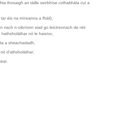
hta thosaigh an táille seirbhíse cothabhála cuí a
 tar éis na míreanna a fháil);
in nach n-oibríonn siad go leictreonach de réir
 hathsholáthar nó le haisíoc;
adta a sheachadadh;
 nó d’athsholáthar;
tear.