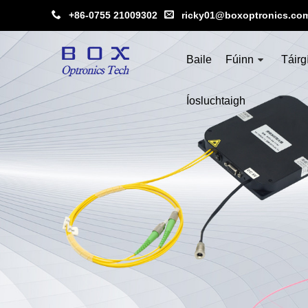
+86-0755 21009302
ricky01@boxoptronics.co
Baile
Fúinn
Táirg
Íosluchtaigh