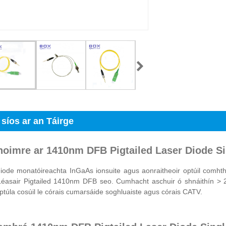
 síos ar an Táirge
hoimre ar 1410nm DFB Pigtailed Laser Diode S
iode monatóireachta InGaAs ionsuite agus aonraitheoir optúil comhth
Léasair Pigtailed 1410nm DFB seo. Cumhacht aschuir ó shnáithín > 2m
optúla cosúil le córais cumarsáide soghluaiste agus córais CATV.