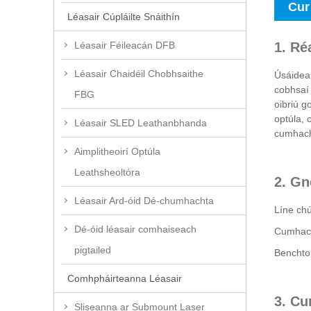
Cur
Léasair Cúpláilte Snáithín
1. Ré
Léasair Féileacán DFB
Léasair Chaidéil Chobhsaithe
Úsáidean
cobhsaí 
FBG
oibriú g
optúla, 
Léasair SLED Leathanbhanda
cumhach
Aimplitheoirí Optúla
Leathsheoltóra
2. Gn
Léasair Ard-óid Dé-chumhachta
Líne ch
Dé-óid léasair comhaiseach
Cumhach
pigtailed
Benchto
Comhpháirteanna Léasair
3. Cu
Sliseanna ar Submount Laser