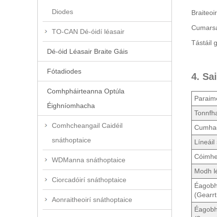
Diodes
Braiteoir
Cumarsái
TO-CAN Dé-óidí léasair
Tástáil 
Dé-óid Léasair Braite Gáis
Fótadiodes
4. Sa
Comhpháirteanna Optúla
Paraim
Éighníomhacha
Tonnfha
Comhcheangail Caidéil
Cumhac
snáthoptaice
Líneáil
Cóimhe
WDManna snáthoptaice
Modh l
Ciorcadóirí snáthoptaice
Éagobh
(Gearr
Aonraitheoirí snáthoptaice
Éagobh