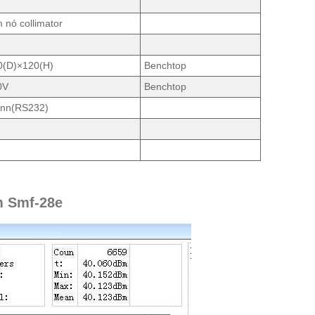
m nó collimator
(D)×120(H)
Benchtop
0V
Benchtop
ann(RS232)
m Smf-28e