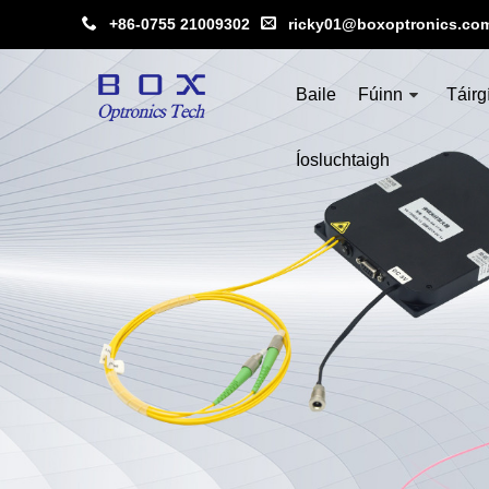
+86-0755 21009302
ricky01@boxoptronics.co
Baile
Fúinn
Táirg
Íosluchtaigh