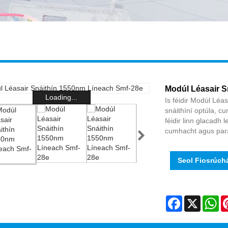
Modúl Léasair S
Loading...
Is féidir Modúl Léa
snáithíní optúla, cu
féidir linn glacadh 
cumhacht agus para
Seol Fiosrúch
Facebook
X
Wh