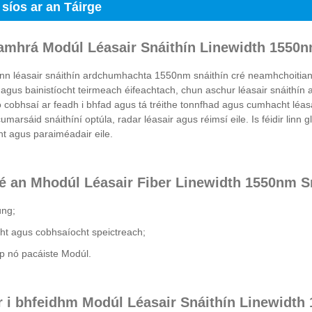
 síos ar an Táirge
amhrá Modúl Léasair Snáithín Linewidth 1550
n léasair snáithín ardchumhachta 1550nm snáithín cré neamhchoitianta 
agus bainistíocht teirmeach éifeachtach, chun aschur léasair snáithín
o cobhsaí ar feadh i bhfad agus tá tréithe tonnfhad agus cumhacht léasair 
cumarsáid snáithíní optúla, radar léasair agus réimsí eile. Is féidir linn
t agus paraiméadair eile.
é an Mhodúl Léasair Fiber Linewidth 1550nm 
úng;
t agus cobhsaíocht speictreach;
p nó pacáiste Modúl.
r i bhfeidhm Modúl Léasair Snáithín Linewidt