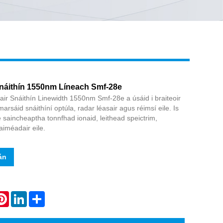
Live
náithín 1550nm Líneach Smf-28e
sair Snáithín Linewidth 1550nm Smf-28e a úsáid i braiteoir
marsáid snáithíní optúla, radar léasair agus réimsí eile. Is
le saincheaptha tonnfhad ionaid, leithead speictrim,
iméadair eile.
án
atsApp
Pinterest
LinkedIn
Share