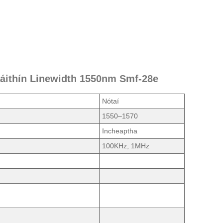
Snáithín Linewidth 1550nm Smf-28e
Nótaí
1550–1570
Incheaptha
100KHz, 1MHz