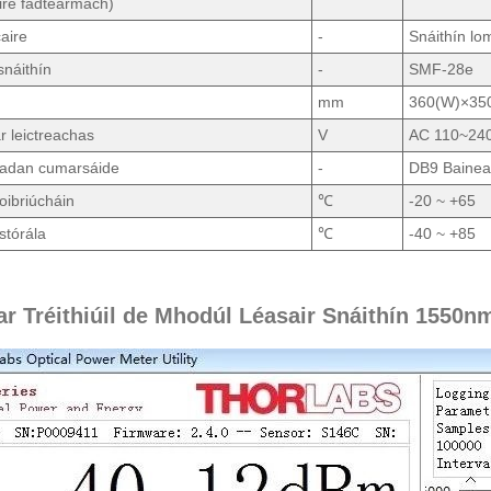
ire fadtéarmach)
aire
-
Snáithín lo
snáithín
-
SMF-28e
mm
360(W)×350
r leictreachas
V
AC 110~24
dan cumarsáide
-
DB9 Baine
oibriúcháin
℃
-20 ~ +65
stórála
℃
-40 ~ +85
ar Tréithiúil de Mhodúl Léasair Snáithín 1550n