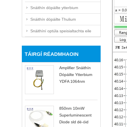
Snáithín dópáilte ytterbium
Snáithín dópáilte Thulium
Snáithíní optúla speisialtachta eile
TÁIRGÍ RÉADMHAOIN
Amplifier Snáithín
Dópáilte Ytterbium
YDFA 1064nm
850nm 10mW
Superluminescent
Diode sld dé-óid