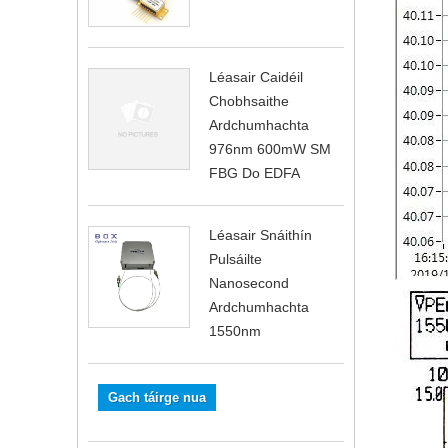
Léasair Caidéil
Chobhsaithe
Ardchumhachta
976nm 600mW SM
FBG Do EDFA
Léasair Snáithín
Pulsáilte
Nanosecond
Ardchumhachta
1550nm
Gach táirge nua