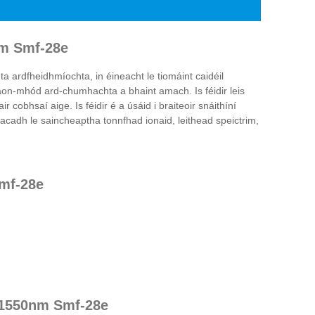
nm Smf-28e
ardfheidhmíochta, in éineacht le tiomáint caidéil
 aon-mhód ard-chumhachta a bhaint amach. Is féidir leis
cobhsaí aige. Is féidir é a úsáid i braiteoir snáithíní
 glacadh le saincheaptha tonnfhad ionaid, leithead speictrim,
Smf-28e
h 1550nm Smf-28e