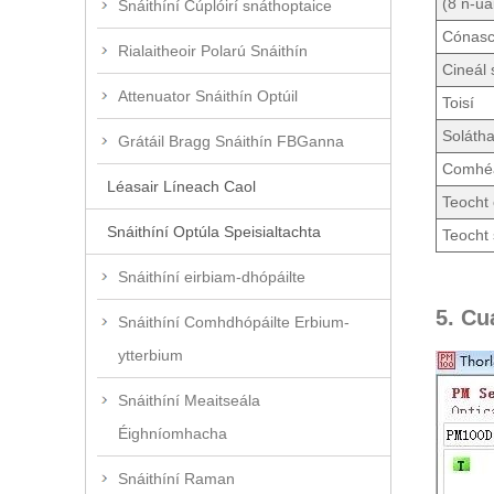
(8 n-ua
Snáithíní Cúplóirí snáthoptaice
Cónasc
Rialaitheoir Polarú Snáithín
Cineál 
Attenuator Snáithín Optúil
Toisí
Solátha
Grátáil Bragg Snáithín FBGanna
Comhéa
Léasair Líneach Caol
Teocht 
Snáithíní Optúla Speisialtachta
Teocht 
Snáithíní eirbiam-dhópáilte
5. Cu
Snáithíní Comhdhópáilte Erbium-
ytterbium
Snáithíní Meaitseála
Éighníomhacha
Snáithíní Raman