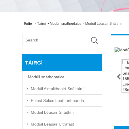
>
Táirgí
>
Modúil snáthoptaice
>
Modúil Léasair Snáithín
Baile
TÁIRGÍ
Modúil snáthoptaice
Modúil Aimplitheoirí Snáithíní
Foinsí Solais Leathanbhanda
Modúil Léasair Snáithín
Modúil Léasair Ultrafast