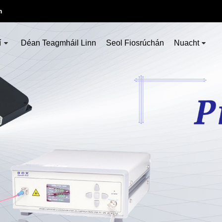
m
í
Déan Teagmháil Linn
Seol Fiosrúchán
Nuacht