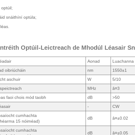
 optúil;
d snáithíní optúla;
gléas.
intréith Optúil-Leictreach de Mhodúl Léasair 
éadair
Aonad
Luachanna
d oibriúcháin
nm
1550±1
ht aschuir
W
5/10
 speictreach
MHz
â¤3
as faoi chois mód taobh
dB
>50
éasair
-
CW
saíocht cumhachta
dB
â¤±0.02
théarma 15 nóiméad)
saíocht cumhachta
dB
â¤±0.05