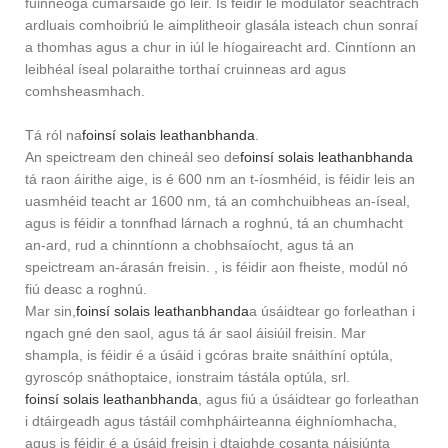
fuinneoga cumarsáide go léir. Is féidir le modulator seachtrach
ardluais comhoibriú le aimplitheoir glasála isteach chun sonraí
a thomhas agus a chur in iúl le híogaireacht ard. Cinntíonn an
leibhéal íseal polaraithe torthaí cruinneas ard agus
comhsheasmhach.
Tá ról na
foinsí solais leathanbhanda
.
An speictream den chineál seo de
foinsí solais leathanbhanda
tá raon áirithe aige, is é 600 nm an t-íosmhéid, is féidir leis an
uasmhéid teacht ar 1600 nm, tá an comhchuibheas an-íseal,
agus is féidir a tonnfhad lárnach a roghnú, tá an chumhacht
an-ard, rud a chinntíonn a chobhsaíocht, agus tá an
speictream an-árasán freisin. , is féidir aon fheiste, modúl nó
fiú deasc a roghnú.
Mar sin,
foinsí solais leathanbhanda
a úsáidtear go forleathan i
ngach gné den saol, agus tá ár saol áisiúil freisin. Mar
shampla, is féidir é a úsáid i gcóras braite snáithíní optúla,
gyroscóp snáthoptaice, ionstraim tástála optúla, srl.
foinsí solais leathanbhanda
, agus fiú a úsáidtear go forleathan
i dtáirgeadh agus tástáil comhpháirteanna éighníomhacha,
agus is féidir é a úsáid freisin i dtaighde cosanta náisiúnta