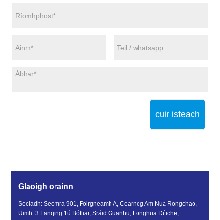
cuir isteach
Glaoigh orainn
Seoladh: Seomra 901, Foirgneamh A, Cearnóg Am Nua Rongchao,
Uimh. 3 Lanqing 1ú Bóthar, Sráid Guanhu, Longhua Dúiche,