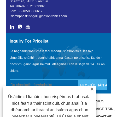
Shenzhen, 518110, an tSín
Teil:
+86-0755 21009302
Fón:
+86-18503066612
Ríomhphost:
ricky01@boxoptronics.com
Inquiry For Pricelist
Le haghaidh fiosrúcháin faoi mhodúil snáthoptaice, léasair
chúpláilte snáithíní, comhpháirteanna léasair nó pricelist, fág do r-
phost chugainn agus beimid i dteagmháil linn laistigh de 24 uair an
chloig.
X
Úsáidimid fianáin chun eispéireas brabhsála
CÓIPCHEART @ 2020 SHENZHEN BOX OPTRONICS
níos fearr a thairiscint duit, chun anailís a
TECHNOLOGY CO., LTD - MODÚIL FIBER SNÁTHOPTAICE TSÍN,
dhéanamh ar thrácht an tsuímh agus chun
inneachar a phearsantú. Trí úsáid a bhaint
DÉANTÓIRÍ LÉASAIR CÚPLÁILTE SNÁITHÍN, SOLÁTHRAITHE