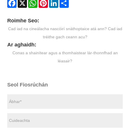
Facebook
X
WhatsApp
Pinterest
LinkedIn
Share
Roimhe Seo:
Cad iad na cineálacha nascóirí snáthoptaice atá ann? Cad iad
tréithe gach ceann acu?
Ar aghaidh:
Conas a shainítear agus a thomhaistear lár-thonnfhad an
léasair?
Seol Fiosrúchán