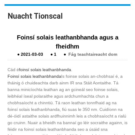
Nuacht Tionscal
Foinsí solais leathanbhanda agus a
fheidhm
●
2021-03-03
●
1
●
Fág teachtaireacht dom
Cád é
foinsí solais leathanbhanda
.
Foinsí solais leathanbhanda
Is foinse solais an-chobhsaí é, a
tháinig ó chuideachta darb ainm IR sna Stáit Aontaithe. Tá
banna minicíochta leathan ag an gcineál seo foinse solais,
leibhéal íseal polaraithe agus ardchumhachta chun a
chobhsaíocht a chinntiú. Tá raon leathan tonnfhaid ag na
foinsí solais leathanbhanda, fiú suas le 350 nm. Cuidíonn na
dé-óidí astaithe solais ardfhuinnimh leis a chobhsaíocht a rialú
go cruinn. Nuair a bheidh na bannaí go léir socraithe againn, is
féidir na foinsí solais leathanbhanda seo a úsáid sna