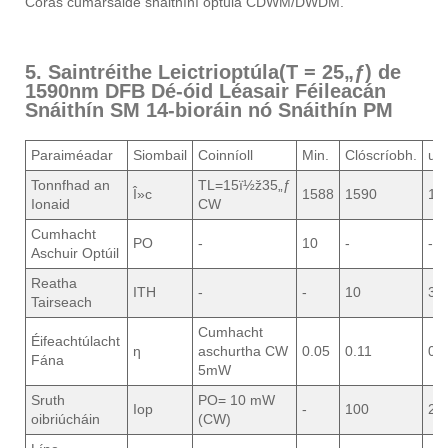
Córas cumarsáide snáithíní optúla CDWM/DWDM.
5. Saintréithe Leictrioptúla(T = 25„ƒ) de
1590nm DFB Dé-óid Léasair Féileacán
Snáithín SM 14-bioráin nó Snáithín PM
Paraiméadar
Siombail
Coinníoll
Min.
Clóscríobh.
ua
Tonnfhad an
TL=15ï½ž35„ƒ
Î»c
1588
1590
15
Ionaid
CW
Cumhacht
PO
-
10
-
-
Aschuir Optúil
Reatha
ITH
-
-
10
35
Tairseach
Cumhacht
Éifeachtúlacht
ƞ
aschurtha CW
0.05
0.11
0.2
Fána
5mW
Sruth
PO= 10 mW
Iop
-
100
20
oibriúcháin
(CW)