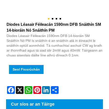
Diodes Léasair Féileacán 1590nm DFB Snáithín SM
14-bioráin Nó Snáithín PM
Diodes Léasair Féileacán 1590nm DFB 14-bioráin SM
Snáithín Nó PM Is snáithín é an snáithín atá in éineacht le
snáithín optúil aonmhóid. Tá cumhachtaí aschuir CW ag brath
ar thonnfhad agus tá siad idir 2mW agus 40mW. Táirgeann an
chuas aiseolais dáilte líne athrú díreach 0.1nm.
Seol Fiosrúchán
Facebook
X
WhatsApp
Pinterest
LinkedIn
Share
Cur síos ar an Táirge