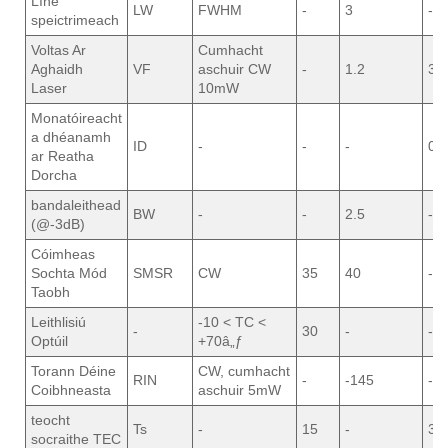
Líne
LW
FWHM
-
3
-
speictrimeach
Voltas Ar
Cumhacht
Aghaidh
VF
aschuir CW
-
1.2
3.0
Laser
10mW
Monatóireacht
a dhéanamh
ID
-
-
-
0.1
ar Reatha
Dorcha
bandaleithead
BW
-
-
2.5
-
(@-3dB)
Cóimheas
Sochta Mód
SMSR
CW
35
40
-
Taobh
Leithlisiú
-10 < TC <
-
30
-
-
Optúil
+70â„ƒ
Torann Déine
CW, cumhacht
RIN
-
-145
-
Coibhneasta
aschuir 5mW
teocht
Ts
-
15
-
35
socraithe TEC