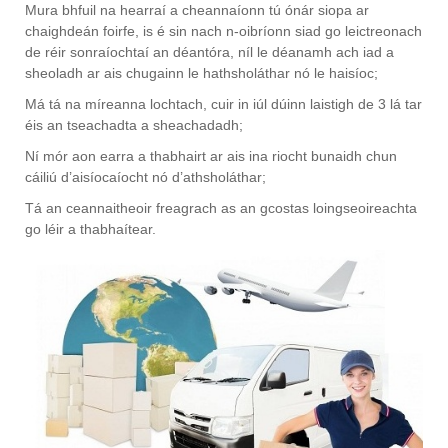
Mura bhfuil na hearraí a cheannaíonn tú ónár siopa ar
chaighdeán foirfe, is é sin nach n-oibríonn siad go leictreonach
de réir sonraíochtaí an déantóra, níl le déanamh ach iad a
sheoladh ar ais chugainn le hathsholáthar nó le haisíoc;
Má tá na míreanna lochtach, cuir in iúl dúinn laistigh de 3 lá tar
éis an tseachadta a sheachadadh;
Ní mór aon earra a thabhairt ar ais ina riocht bunaidh chun
cáiliú d’aisíocaíocht nó d’athsholáthar;
Tá an ceannaitheoir freagrach as an gcostas loingseoireachta
go léir a thabhaítear.