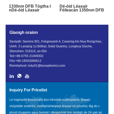
1330nm DFB Tógtha I
Dé-óid Léasair
nDé-óid Léasair
Féileacán 1350nm DFB
Féileacán CCE
Glaoigh orainn
Seoladh: Seomra 901, Foirgneamh A, Cearnóg Am Nua Rongchao,
Uimh. 3 Lanqing 1ú Bóthar, Sráid Guanhu, Longhua Dúiche,
Shenzhen, 518110, an tSín
Teil:
+86-0755 21009302
Fón:
+86-18503066612
Ríomhphost:
ricky01@boxoptronics.com
Inquiry For Pricelist
Le haghaidh fiosrúcháin faoi mhodúil snáthoptaice, léasair
chúpláilte snáithíní, comhpháirteanna léasair nó pricelist, fág do r-
phost chugainn agus beimid i dteagmháil linn laistigh de 24 uair an