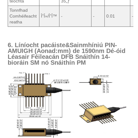
teochta
35„ƒ
Tonnfhad
Comhéifeacht
Î”Î»/Î”Î™
-
-
0.01
-
reatha
6. Líníocht pacáiste&Sainmhíniú PIN-
AMUIGH (Aonad:mm) de 1590nm Dé-óid
Léasair Féileacán DFB Snáithín 14-
bioráin SM nó Snáithín PM