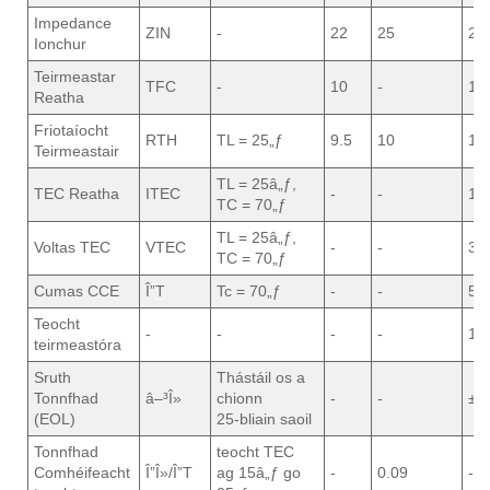
Impedance
ZIN
-
22
25
28
Ionchur
Teirmeastar
TFC
-
10
-
10
Reatha
Friotaíocht
RTH
TL = 25„ƒ
9.5
10
10
Teirmeastair
TL = 25â„ƒ,
TEC Reatha
ITEC
-
-
1.5
TC = 70„ƒ
TL = 25â„ƒ,
Voltas TEC
VTEC
-
-
3.5
TC = 70„ƒ
Cumas CCE
Î”T
Tc = 70„ƒ
-
-
50
Teocht
-
-
-
-
10
teirmeastóra
Sruth
Thástáil os a
Tonnfhad
â–³Î»
chionn
-
-
±0
(EOL)
25-bliain saoil
Tonnfhad
teocht TEC
Comhéifeacht
Î”Î»/Î”T
ag 15â„ƒ go
-
0.09
-