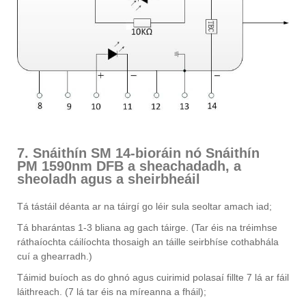
7. Snáithín SM 14-bioráin nó Snáithín
PM 1590nm DFB a sheachadadh, a
sheoladh agus a sheirbheáil
Tá tástáil déanta ar na táirgí go léir sula seoltar amach iad;
Tá bharántas 1-3 bliana ag gach táirge. (Tar éis na tréimhse
ráthaíochta cáilíochta thosaigh an táille seirbhíse cothabhála
cuí a ghearradh.)
Táimid buíoch as do ghnó agus cuirimid polasaí fillte 7 lá ar fáil
láithreach. (7 lá tar éis na míreanna a fháil);