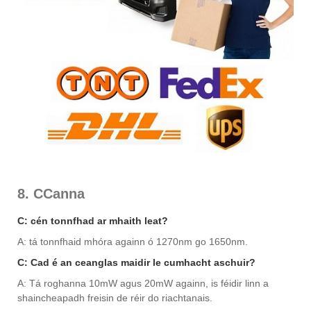
8. CCanna
C: cén tonnfhad ar mhaith leat?
A: tá tonnfhaid mhóra againn ó 1270nm go 1650nm.
C: Cad é an ceanglas maidir le cumhacht aschuir?
A: Tá roghanna 10mW agus 20mW againn, is féidir linn a
shaincheapadh freisin de réir do riachtanais.